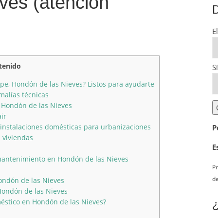
ves (atención
D
E
tenido
S
spe, Hondón de las Nieves? Listos para ayudarte
malías técnicas
n Hondón de las Nieves
ir
instalaciones domésticas para urbanizaciones
P
 viviendas
E
mantenimiento en Hondón de las Nieves
Pr
de
Hondón de las Nieves
Hondón de las Nieves
éstico en Hondón de las Nieves?
¿