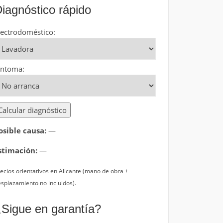
iagnóstico rápido
lectrodoméstico:
íntoma:
Calcular diagnóstico
osible causa:
—
stimación:
—
ecios orientativos en Alicante (mano de obra +
splazamiento no incluidos).
Sigue en garantía?