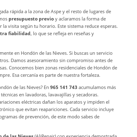
ada rápida a la zona de Aspe y el resto de lugares de
amos
presupuesto previo
y aclaramos la forma de
a visita según tu horario. Este sistema reduce esperas.
tra fiabilidad
, lo que se refleja en reseñas y
ente en Hondón de las Nieves. Si buscas un servicio
sotros. Damos asesoramiento sin compromiso antes de
resas. Conocemos bien zonas residenciales de Hondón de
mpre. Esa cercanía es parte de nuestra fortaleza.
ndón de las Nieves? En
965 141 743
acumulamos más
écnicas en lavadoras, lavavajillas y secadoras.
iaciones eléctricas dañan los aparatos y impiden el
rónico que evitan reapariciones. Cada servicio incluye
programas de prevención, de este modo sabes de
n de las Nieves
(AliRepair) con experiencia demostrada.