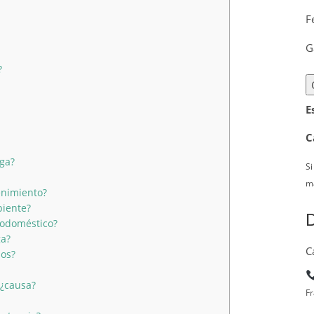
F
G
?
E
C
ega?
Si
ma
enimiento?
piente?
D
odoméstico?
ga?
C
ios?
 ¿causa?
Fr