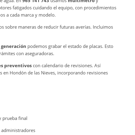
e agua. En
965 141 743
usamos
multímetro
y
otores fatigados cuidando el equipo, con procedimientos
os a cada marca y modelo.
 sobre maneras de reducir futuras averías. Incluimos
 generación
podemos grabar el estado de placas. Esto
 trámites con aseguradoras.
s preventivos
con calendario de revisiones. Así
os en Hondón de las Nieves, incorporando revisiones
 prueba final
 administradores