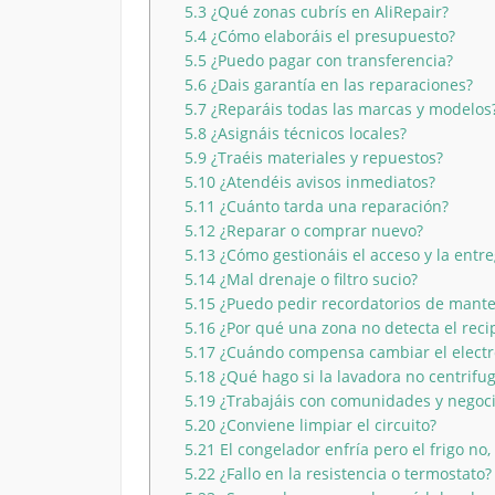
5.3
¿Qué zonas cubrís en AliRepair?
5.4
¿Cómo elaboráis el presupuesto?
5.5
¿Puedo pagar con transferencia?
5.6
¿Dais garantía en las reparaciones?
5.7
¿Reparáis todas las marcas y modelos
5.8
¿Asignáis técnicos locales?
5.9
¿Traéis materiales y repuestos?
5.10
¿Atendéis avisos inmediatos?
5.11
¿Cuánto tarda una reparación?
5.12
¿Reparar o comprar nuevo?
5.13
¿Cómo gestionáis el acceso y la entr
5.14
¿Mal drenaje o filtro sucio?
5.15
¿Puedo pedir recordatorios de mant
5.16
¿Por qué una zona no detecta el reci
5.17
¿Cuándo compensa cambiar el electr
5.18
¿Qué hago si la lavadora no centrifu
5.19
¿Trabajáis con comunidades y negoc
5.20
¿Conviene limpiar el circuito?
5.21
El congelador enfría pero el frigo no,
5.22
¿Fallo en la resistencia o termostato?