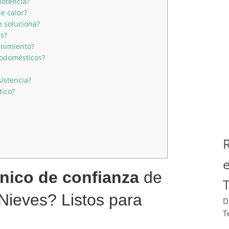
potencia?
e calor?
e soluciona?
es?
enimiento?
rodomésticos?
sistencia?
tico?
cnico de confianza
de
T
Nieves? Listos para
D
T