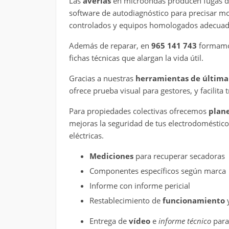
Las
averías
en microondas producen fugas d
software de autodiagnóstico para precisar m
controlados y equipos homologados adecuad
Además de reparar, en
965 141 743
formamos
fichas técnicas que alargan la vida útil.
Gracias a nuestras
herramientas de última
ofrece prueba visual para gestores, y facilita
Para propiedades colectivas ofrecemos
plane
mejoras la seguridad de tus electrodoméstic
eléctricas.
Mediciones
para recuperar secadoras
Componentes específicos según marca
Informe con informe pericial
Restablecimiento de
funcionamiento
y
Entrega de
vídeo
e
informe técnico
para