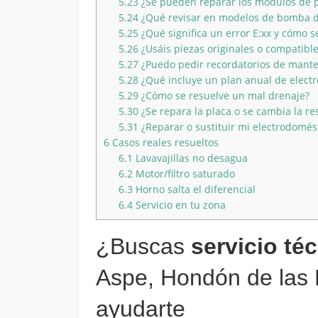
5.23
¿Se pueden reparar los módulos de 
5.24
¿Qué revisar en modelos de bomba d
5.25
¿Qué significa un error E:xx y cómo s
5.26
¿Usáis piezas originales o compatibl
5.27
¿Puedo pedir recordatorios de mant
5.28
¿Qué incluye un plan anual de elect
5.29
¿Cómo se resuelve un mal drenaje?
5.30
¿Se repara la placa o se cambia la re
5.31
¿Reparar o sustituir mi electrodomés
6
Casos reales resueltos
6.1
Lavavajillas no desagua
6.2
Motor/filtro saturado
6.3
Horno salta el diferencial
6.4
Servicio en tu zona
¿Buscas
servicio té
Aspe, Hondón de las 
ayudarte