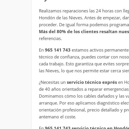
Realizamos reparaciones las 24 horas con lleg
Hondón de las Nieves. Antes de empezar, d
proceder. De igual forma podemos programar l
Más del 80% de los clientes resaltan nues
referencias.
En
965 141 743
estamos activos permanentem
técnico de confianza, puedes contar con no
cada trabajo. Esto garantiza que evites sorp
las Nieves, lo que nos permite estar cerca sie
¿Necesitas un
servicio técnico exprés
en Ho
de 40 años orientados a reparar emergencias t
Dominamos cómo los cables dañados y las var
arranque. Por eso aplicamos diagnóstico elect
orientación profesional, precio detallado y 
antemano el coste.
En
965 141 743
servicio técnico en Hondó