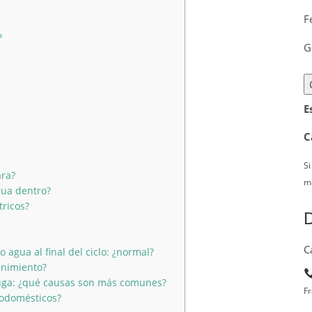
F
?
G
E
C
Si
ara?
ma
gua dentro?
tricos?
D
C
 agua al final del ciclo: ¿normal?
enimiento?
fuga: ¿qué causas son más comunes?
Fr
rodomésticos?