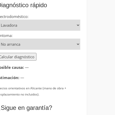
iagnóstico rápido
lectrodoméstico:
íntoma:
Calcular diagnóstico
osible causa:
—
stimación:
—
ecios orientativos en Alicante (mano de obra +
splazamiento no incluidos).
Sigue en garantía?