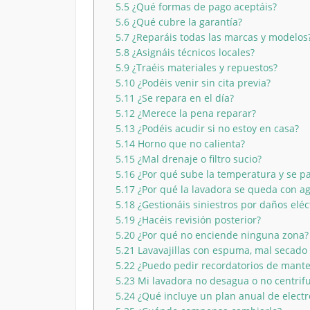
5.5
¿Qué formas de pago aceptáis?
5.6
¿Qué cubre la garantía?
5.7
¿Reparáis todas las marcas y modelos
5.8
¿Asignáis técnicos locales?
5.9
¿Traéis materiales y repuestos?
5.10
¿Podéis venir sin cita previa?
5.11
¿Se repara en el día?
5.12
¿Merece la pena reparar?
5.13
¿Podéis acudir si no estoy en casa?
5.14
Horno que no calienta?
5.15
¿Mal drenaje o filtro sucio?
5.16
¿Por qué sube la temperatura y se p
5.17
¿Por qué la lavadora se queda con a
5.18
¿Gestionáis siniestros por daños eléc
5.19
¿Hacéis revisión posterior?
5.20
¿Por qué no enciende ninguna zona?
5.21
Lavavajillas con espuma, mal secado o
5.22
¿Puedo pedir recordatorios de mant
5.23
Mi lavadora no desagua o no centri
5.24
¿Qué incluye un plan anual de elect