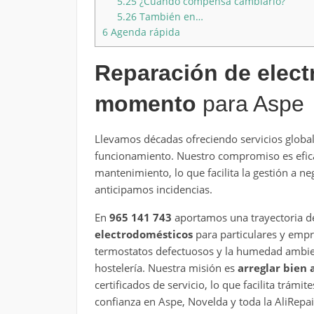
5.25
¿Cuándo compensa cambiarlo?
5.26
También en…
6
Agenda rápida
Reparación de elect
momento
para Aspe
Llevamos décadas ofreciendo servicios glob
funcionamiento. Nuestro compromiso es efic
mantenimiento, lo que facilita la gestión a n
anticipamos incidencias.
En
965 141 743
aportamos una trayectoria d
electrodomésticos
para particulares y emp
termostatos defectuosos y la humedad ambie
hostelería. Nuestra misión es
arreglar bien 
certificados de servicio, lo que facilita trámi
confianza en Aspe, Novelda y toda la AliRepai