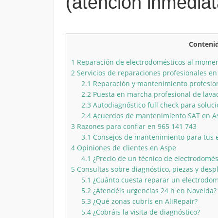
(atención inmediat
Conteni
1
Reparación de electrodomésticos al mome
2
Servicios de reparaciones profesionales en
2.1
Reparación y mantenimiento profesio
2.2
Puesta en marcha profesional de lavador
2.3
Autodiagnóstico full check para soluci
2.4
Acuerdos de mantenimiento SAT en A
3
Razones para confiar en 965 141 743
3.1
Consejos de mantenimiento para tus 
4
Opiniones de clientes en Aspe
4.1
¿Precio de un técnico de electrodomés
5
Consultas sobre diagnóstico, piezas y desp
5.1
¿Cuánto cuesta reparar un electrodom
5.2
¿Atendéis urgencias 24 h en Novelda?
5.3
¿Qué zonas cubrís en AliRepair?
5.4
¿Cobráis la visita de diagnóstico?