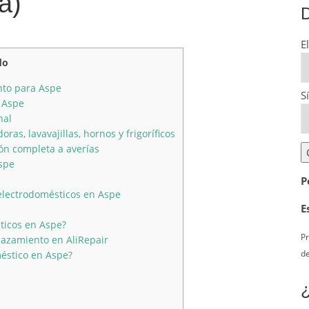
a)
D
E
do
nto para Aspe
S
 Aspe
nal
as, lavavajillas, hornos y frigoríficos
ón completa a averías
spe
P
electrodomésticos en Aspe
E
ticos en Aspe?
Pr
lazamiento en AliRepair
de
éstico en Aspe?
¿