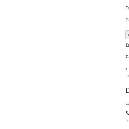
F
G
E
C
Si
ma
D
C
Fr