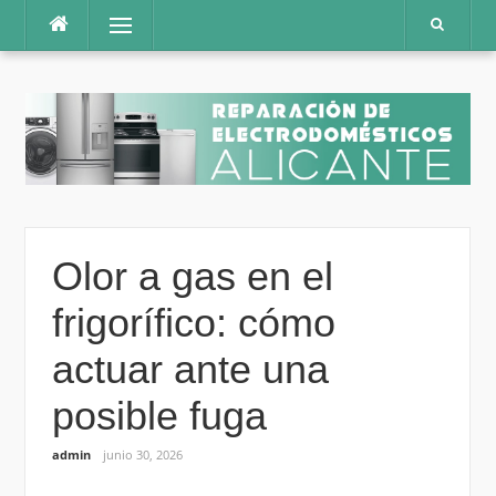
Saltar
Menú
al
contenido
Olor a gas en el
frigorífico: cómo
actuar ante una
posible fuga
admin
junio 30, 2026