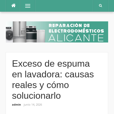
Saltar
Menú
al
contenido
Exceso de espuma
en lavadora: causas
reales y cómo
solucionarlo
admin
junio 14, 2026