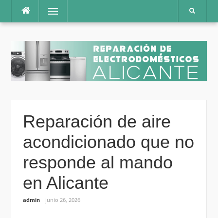
Saltar
Menú
al
contenido
Reparación de aire
acondicionado que no
responde al mando
en Alicante
admin
junio 26, 2026